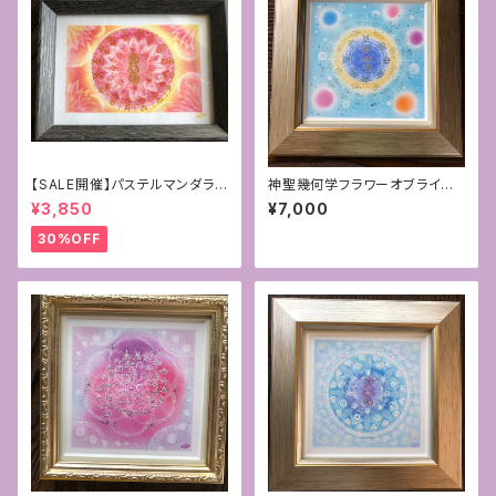
【SALE開催】パステルマンダラ
神聖幾何学フラワーオブライフ
+フトマニ図アート〜新生〜
＋フトマニ図アート 15cmサイズ
¥3,850
¥7,000
30%OFF