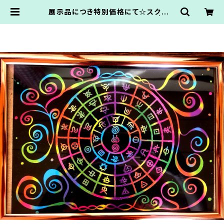
展示品につき特別価格にて☆スクラッ
チアート＊フトマニ図A4サイズ | At
elierNanbancafe.かてなまゆ