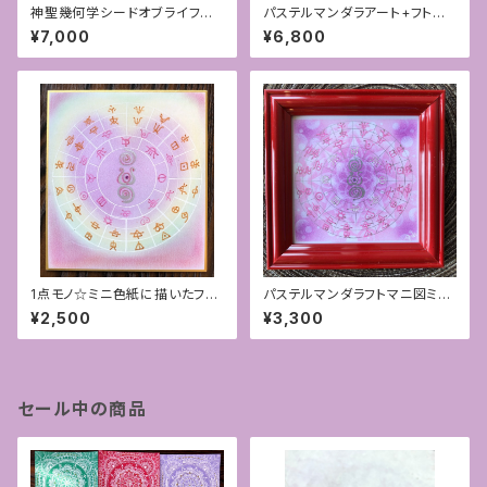
神聖幾何学シードオブライフパ
パステルマンダラアート+フトマ
ステルアート＋あわうた「ハート
ニ図
¥7,000
¥6,800
を開く」
1点モノ☆ミニ色紙に描いたフト
パステルマンダラフトマニ図ミニ
マニ図アート[ハートチャクラ]
アート
¥2,500
¥3,300
セール中の商品