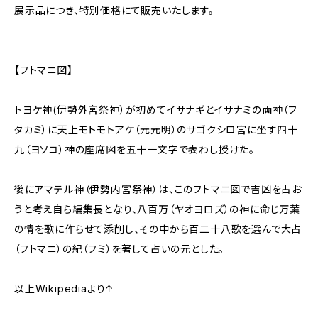
展示品につき、特別価格にて販売いたします。
【フトマニ図】
トヨケ神(伊勢外宮祭神）が初めてイサナギとイサナミの両神（フ
タカミ）に天上モトモトアケ（元元明）のサゴクシロ宮に坐す四十
九（ヨソコ）神の座席図を五十一文字で表わし授けた。
後にアマテル神（伊勢内宮祭神）は、このフトマニ図で吉凶を占お
うと考え自ら編集長となり、八百万（ヤオヨロズ）の神に命じ万葉
の情を歌に作らせて添削し、その中から百二十八歌を選んで大占
（フトマニ）の紀（フミ）を著して占いの元とした。
以上Wikipediaより↑