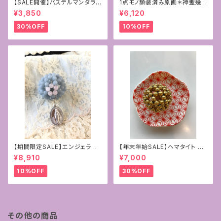
【SALE開催】パステルマンダラ
1点モノ額装済み原画＊神聖幾
+フトマニ図アート〜新生〜
何学フラワーオブライフ＋フトマ
¥3,850
¥6,120
ニ図アート[覚醒]
30%OFF
10%OFF
【期間限定SALE】エンジェライ
【年末年始SALE】ヘマタイト ゴ
ト&ローズクォーツ4mmフラー
ールドコーティング
¥8,910
¥7,000
レン+マリア様の奇跡のメダイ
10%OFF
30%OFF
その他の商品