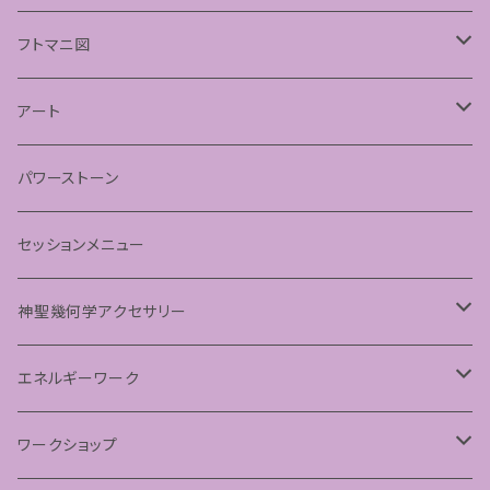
フトマニ図
あわうた
アート
神聖幾何学フラワーオブライフ
パワーストーン
神聖幾何学シードオブライフ
セッションメニュー
パステルマンダラアート
神聖幾何学アクセサリー
ペンダント
エネルギーワーク
フラーレンプロテクション
ワークショップ