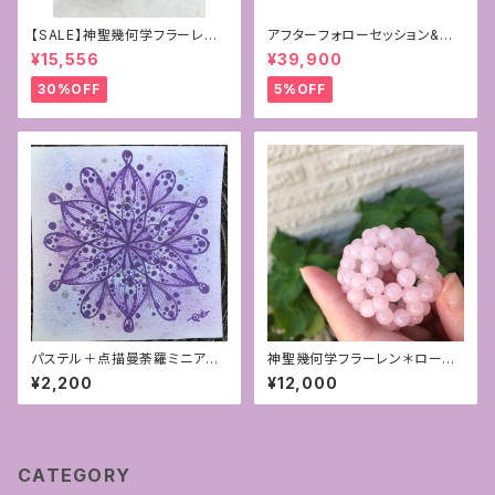
【SALE】神聖幾何学フラーレン~
アフターフォローセッション&サ
パープルカルセドニー×ラベンダ
ポート付☆あなたの星と対話す
¥15,556
¥39,900
ーアメジスト10mm
る占星術〜スターダイアログ®︎
プログラム〜
30%OFF
5%OFF
パステル＋点描曼荼羅ミニアー
神聖幾何学フラーレン＊ローズ
ト
クォーツ6mm
¥2,200
¥12,000
CATEGORY