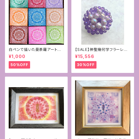
白ペンで描いた曼荼羅アート原
【SALE】神聖幾何学フラーレン~
画
パープルカルセドニー×ラベンダ
¥1,000
¥15,556
ーアメジスト10mm
50%OFF
30%OFF