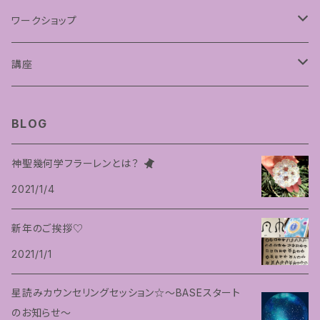
フラーレンプロテクション
ワークショップ
神聖幾何学フラーレン
講座
フトマニ図アート
占星術講座
BLOG
神聖幾何学フラーレンとは？
2021/1/4
新年のご挨拶♡
2021/1/1
星読みカウンセリングセッション☆〜BASEスタート
のお知らせ〜