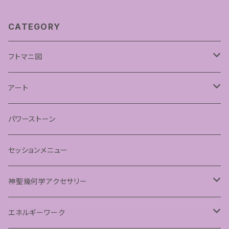
CATEGORY
フトマニ図
あわうた
アート
神聖幾何学フラワーオブライフ
パワーストーン
神聖幾何学シードオブライフ
セッションメニュー
パステルマンダラアート
神聖幾何学アクセサリー
ペンダント
エネルギーワーク