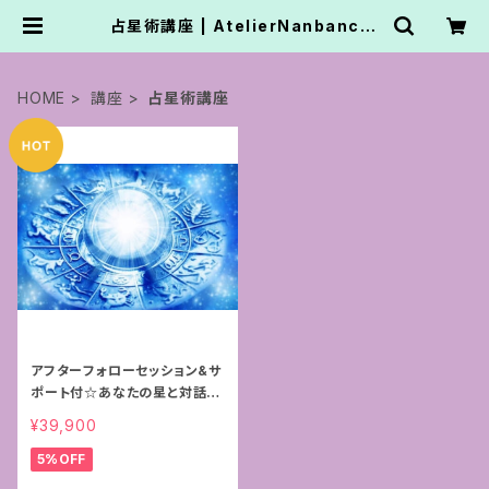
占星術講座 | AtelierNanbancaf
e.かてなまゆ
HOME
講座
占星術講座
アフターフォローセッション&サ
ポート付☆あなたの星と対話す
る占星術〜スターダイアログ®︎
¥39,900
プログラム〜
5%OFF