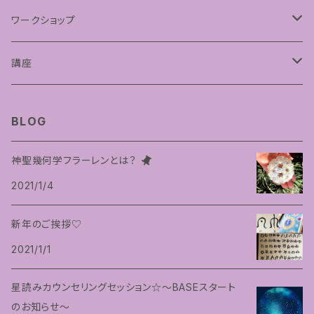
フラーレンプロテクション
ワークショップ
神聖幾何学フラーレン
講座
フトマニ図アート
占星術講座
BLOG
神聖幾何学フラーレンとは？
2021/1/4
新年のご挨拶♡
2021/1/1
星読みカウンセリングセッション☆〜BASEスタート
のお知らせ〜