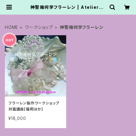
神聖幾何学フラーレン | AtelierNa
nbancafe.かてなまゆ
HOME
ワークショップ
神聖幾何学フラーレン
フラーレン製作ワークショップ
対面講座[福岡ほか]
¥18,000