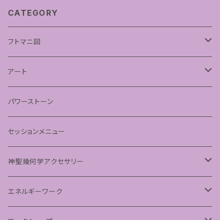
CATEGORY
フトマニ図
あわうた
アート
神聖幾何学フラワーオブライフ
パワーストーン
神聖幾何学シードオブライフ
セッションメニュー
パステルマンダラアート
神聖幾何学アクセサリー
ペンダント
エネルギーワーク