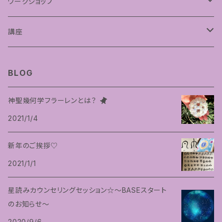
フラーレンプロテクション
ワークショップ
神聖幾何学フラーレン
講座
フトマニ図アート
占星術講座
BLOG
神聖幾何学フラーレンとは？
2021/1/4
新年のご挨拶♡
2021/1/1
星読みカウンセリングセッション☆〜BASEスタート
のお知らせ〜
2020/9/6