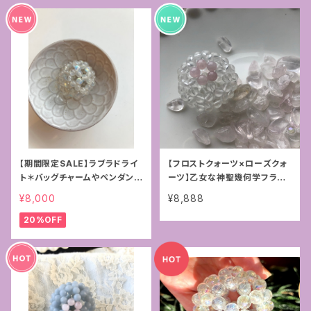
【期間限定SALE】ラブラドライ
【フロストクォーツ×ローズクォ
ト＊バッグチャームやペンダント
ーツ】乙女な神聖幾何学フラー
に＊神聖幾何学フラーレン4m
レン4mm
¥8,000
¥8,888
m
20%OFF