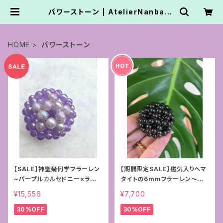
パワーストーン | AtelierNanbanc
afe.かてなまゆ
HOME
パワーストーン
【SALE】神聖幾何学フラーレン
【期間限定SALE】磁気入りヘマ
~パープルカルセドニー×ラベン
タイトの6mmフラーレン〜守
ダーアメジスト10mm
護〜
¥15,556
¥7,700
30%OFF
30%OFF