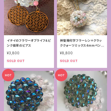
イチイのフラワーオブライフ&ピ
神聖幾何学フラーレン＊クラッ
ンク翡翠のピアス
ククォーツミックス4mmペンダ
ント
¥3,800
¥8,800
SOLD OUT
SOLD OUT