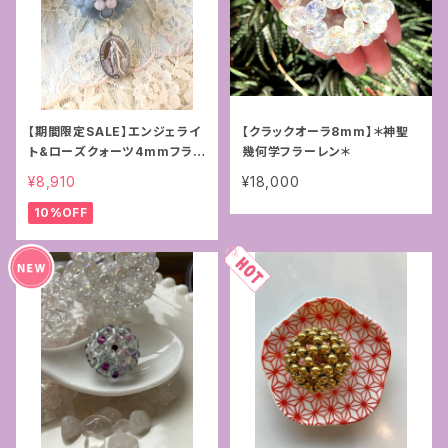
【期間限定SALE】エンジェライ
【クラックオーラ8mm】＊神聖
ト&ローズクォーツ4mmフラー
幾何学フラーレン＊
レン+マリア様の奇跡のメダイ
¥8,910
¥18,000
10%OFF