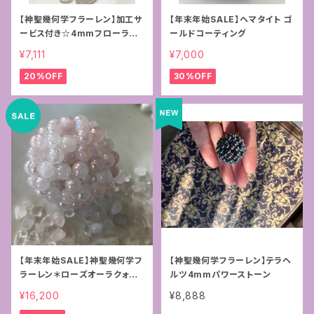
【神聖幾何学フラーレン】加工サ
【年末年始SALE】ヘマタイト ゴ
ービス付き☆4mmフローライ
ールドコーティング
ト＊ペンダントトップ
¥7,111
¥7,000
20%OFF
30%OFF
【年末年始SALE】神聖幾何学フ
【神聖幾何学フラーレン】テラヘ
ラーレン＊ローズオーラクォー
ルツ4mmパワーストーン
ツ8mm
¥16,200
¥8,888