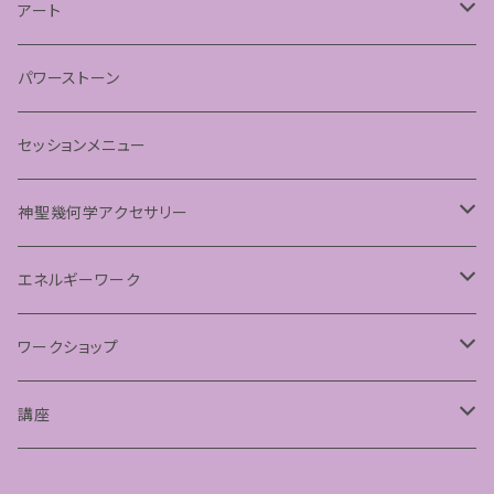
あわうた
アート
神聖幾何学フラワーオブライフ
パワーストーン
神聖幾何学シードオブライフ
セッションメニュー
パステルマンダラアート
神聖幾何学アクセサリー
ペンダント
エネルギーワーク
フラーレンプロテクション
ワークショップ
神聖幾何学フラーレン
講座
フトマニ図アート
占星術講座