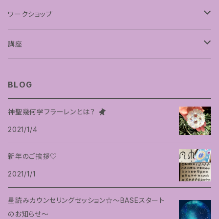
フラーレンプロテクション
ワークショップ
神聖幾何学フラーレン
講座
フトマニ図アート
占星術講座
BLOG
神聖幾何学フラーレンとは？
2021/1/4
新年のご挨拶♡
2021/1/1
星読みカウンセリングセッション☆〜BASEスタート
のお知らせ〜