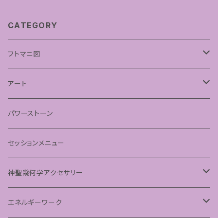
CATEGORY
フトマニ図
あわうた
アート
神聖幾何学フラワーオブライフ
パワーストーン
神聖幾何学シードオブライフ
セッションメニュー
パステルマンダラアート
神聖幾何学アクセサリー
ペンダント
エネルギーワーク