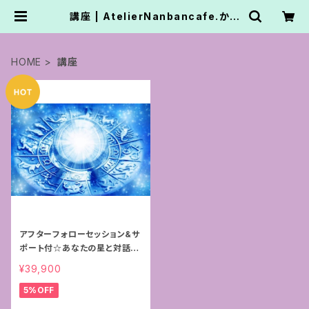
講座 | AtelierNanbancafe.かて
なまゆ
HOME
講座
アフターフォローセッション&サ
ポート付☆あなたの星と対話す
る占星術〜スターダイアログ®︎
¥39,900
プログラム〜
5%OFF