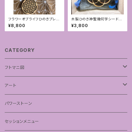
フラワーオブライフひのきプレー
木製ひのき神聖幾何学シードオ
ト＋精麻の撚り紐ペンダント
ブライフ〜生命の種子〜ペンダ
¥8,800
¥3,800
ント
CATEGORY
フトマニ図
あわうた
アート
神聖幾何学フラワーオブライフ
パワーストーン
神聖幾何学シードオブライフ
セッションメニュー