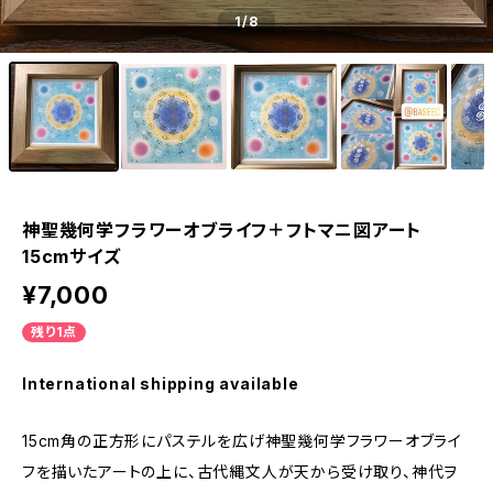
1
/8
神聖幾何学フラワーオブライフ＋フトマニ図アート
15cmサイズ
¥7,000
残り1点
International shipping available
15cm角の正方形にパステルを広げ神聖幾何学フラワーオブライ
フを描いたアートの上に、古代縄文人が天から受け取り、神代ヲ