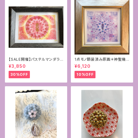
【SALE開催】パステルマンダラ
1点モノ額装済み原画＊神聖幾
+フトマニ図アート〜新生〜
何学フラワーオブライフ＋フトマ
¥3,850
¥6,120
ニ図アート[覚醒]
30%OFF
10%OFF