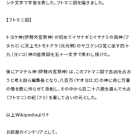
シテ文字で宇宙を表した、フトマニ図を描きました。
【フトマニ図】
トヨケ神(伊勢外宮祭神）が初めてイサナギとイサナミの両神（フ
タカミ）に天上モトモトアケ（元元明）のサゴクシロ宮に坐す四十
九（ヨソコ）神の座席図を五十一文字で表わし授けた。
後にアマテル神（伊勢内宮祭神）は、このフトマニ図で吉凶を占お
うと考え自ら編集長となり、八百万（ヤオヨロズ）の神に命じ万葉
の情を歌に作らせて添削し、その中から百二十八歌を選んで大占
（フトマニ）の紀（フミ）を著して占いの元とした。
以上Wikipediaより↑
お部屋のインテリアとして。