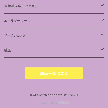
パステルマンダラアート
神聖幾何学アクセサリー
ペンダント
エネルギーワーク
フラーレンプロテクション
ワークショップ
神聖幾何学フラーレン
講座
フトマニ図アート
占星術講座
商品一覧に戻る
© AtelierNanbancafe.かてなまゆ
Powered by