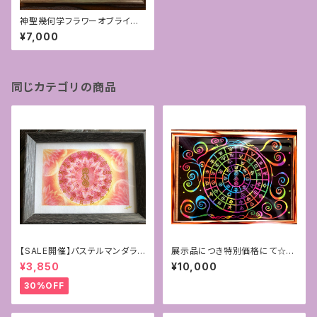
神聖幾何学フラワーオブライフ
＋フトマニ図アート 15cmサイズ
¥7,000
同じカテゴリの商品
【SALE開催】パステルマンダラ
展示品につき特別価格にて☆ス
+フトマニ図アート〜新生〜
クラッチアート＊フトマニ図A4サ
¥3,850
¥10,000
イズ
30%OFF