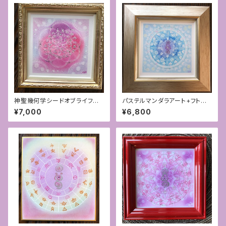
神聖幾何学シードオブライフパ
パステルマンダラアート+フトマ
ステルアート＋あわうた「ハート
ニ図
¥7,000
¥6,800
を開く」