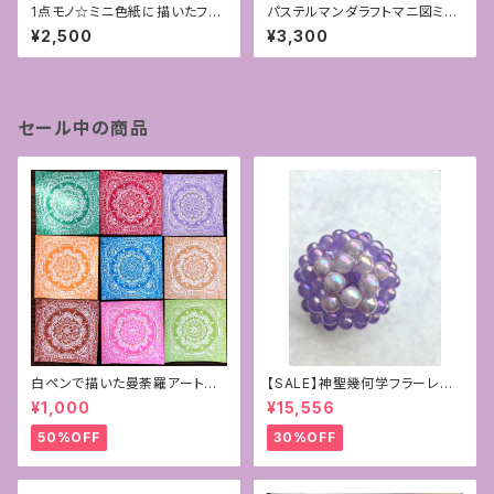
1点モノ☆ミニ色紙に描いたフト
パステルマンダラフトマニ図ミニ
マニ図アート[ハートチャクラ]
アート
¥2,500
¥3,300
セール中の商品
白ペンで描いた曼荼羅アート原
【SALE】神聖幾何学フラーレン~
画
パープルカルセドニー×ラベンダ
¥1,000
¥15,556
ーアメジスト10mm
50%OFF
30%OFF