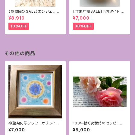
【期間限定SALE】エンジェライ
【年末年始SALE】ヘマタイト ゴ
ト&ローズクォーツ4mmフラー
ールドコーティング
¥8,910
¥7,000
レン+マリア様の奇跡のメダイ
10%OFF
30%OFF
その他の商品
神聖幾何学フラワーオブライフ
100年続く次世代のセラピー♡
＋フトマニ図アート 15cmサイズ
アロマハンドFAB®︎対面セラピ
¥7,000
¥5,000
ー[福岡]〜③豊かさ〜