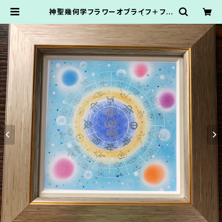
神聖幾何学フラワーオブライフ＋フト
マニ図アート 15cmサイズ | Atelie
rNanbancafe.かてなまゆ