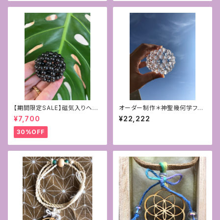
【期間限定SALE】磁気入りヘマ
オーダー制作＊神聖幾何学フラ
タイトの6mmフラーレン〜守
ーレン12mm AAA水晶
¥7,700
¥22,222
護〜
30%OFF