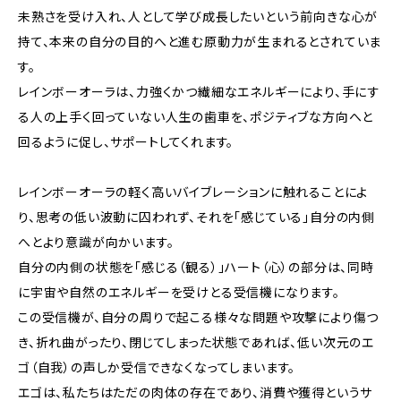
未熟さを受け入れ、人として学び成長したいという前向きな心が
持て、本来の自分の目的へと進む原動力が生まれるとされていま
す。
レインボーオーラは、力強くかつ繊細なエネルギーにより、手にす
る人の上手く回っていない人生の歯車を、ポジティブな方向へと
回るように促し、サポートしてくれます。
レインボーオーラの軽く高いバイブレーションに触れることによ
り、思考の低い波動に囚われず、それを「感じている」自分の内側
へとより意識が向かいます。
自分の内側の状態を「感じる（観る）」ハート（心）の部分は、同時
に宇宙や自然のエネルギーを受けとる受信機になります。
この受信機が、自分の周りで起こる様々な問題や攻撃により傷つ
き、折れ曲がったり、閉じてしまった状態であれば、低い次元のエ
ゴ（自我）の声しか受信できなくなってしまいます。
エゴは、私たちはただの肉体の存在であり、消費や獲得というサ