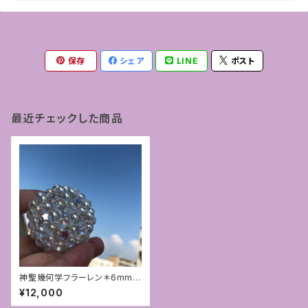
保存
シェア
LINE
ポスト
最近チェックした商品
神聖幾何学フラーレン＊6mmレ
インボーオーラ
¥12,000