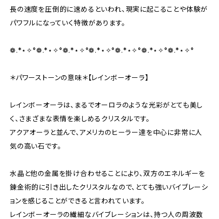
長の速度を圧倒的に速めるといわれ、現実に起こることや体験が
パワフルになっていく特徴があります。
❁.*⋆✧°❁.*⋆✧°❁.*⋆✧°❁.*⋆✧°❁.*⋆✧°❁.*⋆✧°❁.*⋆✧°
＊パワーストーンの意味＊【レインボーオーラ】
レインボーオーラは、まるでオーロラのような光彩がとても美し
く、さまざまな表情を楽しめるクリスタルです。
アクアオーラと並んで、アメリカのヒーラー達を中心に非常に人
気の高い石です。
水晶と他の金属を掛け合わせることにより、双方のエネルギーを
錬金術的に引き出したクリスタルなので、とても強いバイブレーシ
ョンを感じることができると言われています。
レインボーオーラの繊細なバイブレーションは、持つ人の周波数