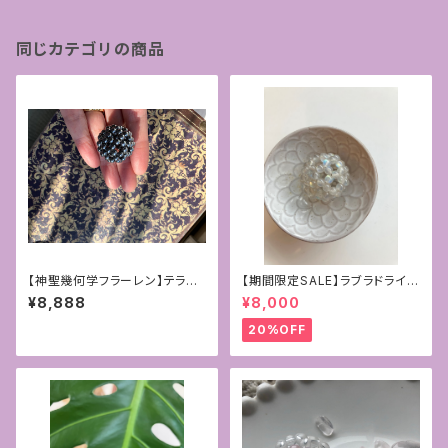
同じカテゴリの商品
【神聖幾何学フラーレン】テラヘ
【期間限定SALE】ラブラドライト
ルツ4mmパワーストーン
＊バッグチャームやペンダントに
¥8,888
¥8,000
＊神聖幾何学フラーレン4mm
20%OFF