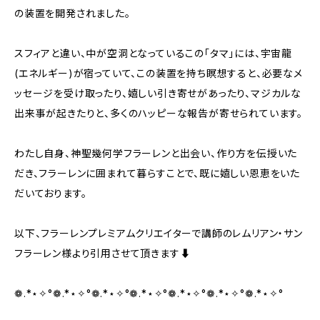
の装置を開発されました。
スフィアと違い、中が空洞となっているこの「タマ」には、宇宙龍
(エネルギー)が宿っていて、この装置を持ち瞑想すると、必要なメ
ッセージを受け取ったり、嬉しい引き寄せがあったり、マジカルな
出来事が起きたりと、多くのハッピーな報告が寄せられています。
わたし自身、神聖幾何学フラーレンと出会い、作り方を伝授いた
だき、フラーレンに囲まれて暮らすことで、既に嬉しい恩恵をいた
だいております。
以下、フラーレンプレミアムクリエイターで講師のレムリアン・サン
フラーレン様より引用させて頂きます⬇︎
❁.*⋆✧°❁.*⋆✧°❁.*⋆✧°❁.*⋆✧°❁.*⋆✧°❁.*⋆✧°❁.*⋆✧°