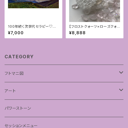
100年続く次世代セラピー♡ア
【フロストクォーツ×ローズクォ
ロマハンドFAB®︎対面セラピー
ーツ】乙女な神聖幾何学フラー
¥7,000
¥8,888
[福岡]〜②変容・覚醒〜
レン4mm
CATEGORY
フトマニ図
あわうた
アート
神聖幾何学フラワーオブライフ
パワーストーン
神聖幾何学シードオブライフ
セッションメニュー