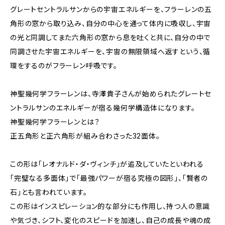
グレートセントラルサンからの宇宙エネルギーを、フラーレンの五
角形の窓から取り込み、自分の中心を通って体内に吸収し、宇宙
の光と同調してまた六角形の窓から息を吐くと共に、自分の中で
同調させた宇宙エネルギーを、宇宙の無限領域へ返すという、循
環をするのがフラーレン呼吸です。
神聖幾何学フラーレンは、寺澤貴子さんが始められたグレートセ
ントラルサンのエネルギーが宿る幾何学構造体になります。
神聖幾何学フラーレンとは？
正五角形と正六角形が組み合わさった32面体。
この形は「レオナルド・ダ・ヴィンチ」が追及していたといわれる
「完璧なる多面体」で「最強パワーが宿る究極の図形」、「賢者の
石」とも言われています。
この形はインスピレーション的な部分にも作用し、持つ人の意識
や気づき、シフト、変化のスピードを加速し、自己の成長や魂の成