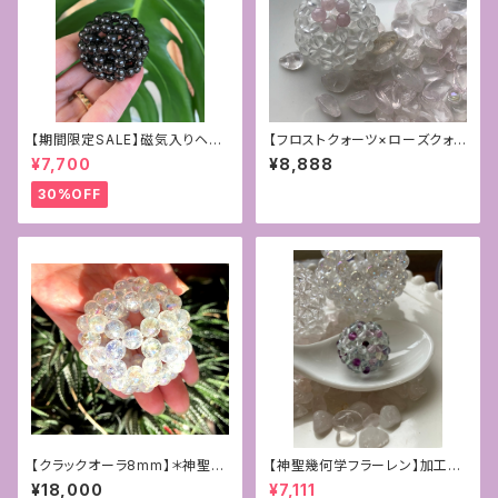
【期間限定SALE】磁気入りヘマ
【フロストクォーツ×ローズクォ
タイトの6mmフラーレン〜守
ーツ】乙女な神聖幾何学フラー
¥7,700
¥8,888
護〜
レン4mm
30%OFF
【クラックオーラ8mm】＊神聖幾
【神聖幾何学フラーレン】加工サ
何学フラーレン＊
ービス付き☆4mmフローライト
¥18,000
¥7,111