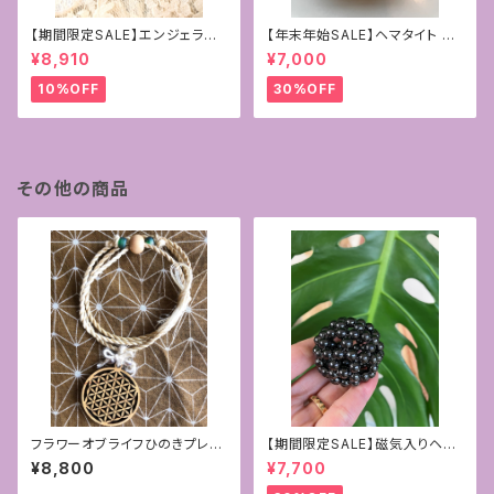
【期間限定SALE】エンジェライ
【年末年始SALE】ヘマタイト ゴ
ト&ローズクォーツ4mmフラー
ールドコーティング
¥8,910
¥7,000
レン+マリア様の奇跡のメダイ
10%OFF
30%OFF
その他の商品
フラワーオブライフひのきプレー
【期間限定SALE】磁気入りヘマ
ト＋精麻の撚り紐ペンダント
タイトの6mmフラーレン〜守
¥8,800
¥7,700
護〜