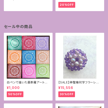
＊ペンダントトップ
20%OFF
セール中の商品
白ペンで描いた曼荼羅アート原
【SALE】神聖幾何学フラーレン~
画
パープルカルセドニー×ラベンダ
¥1,000
¥15,556
ーアメジスト10mm
50%OFF
30%OFF