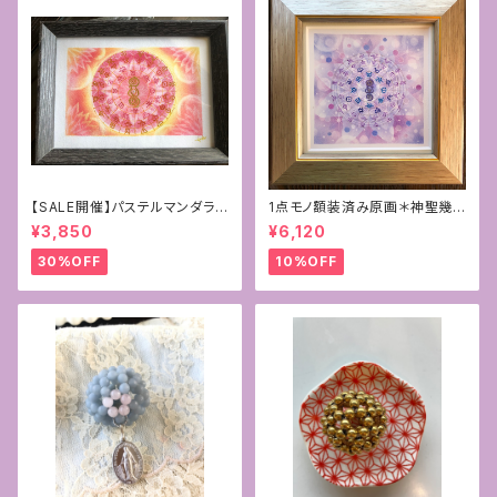
【SALE開催】パステルマンダラ
1点モノ額装済み原画＊神聖幾
+フトマニ図アート〜新生〜
何学フラワーオブライフ＋フトマ
¥3,850
¥6,120
ニ図アート[覚醒]
30%OFF
10%OFF