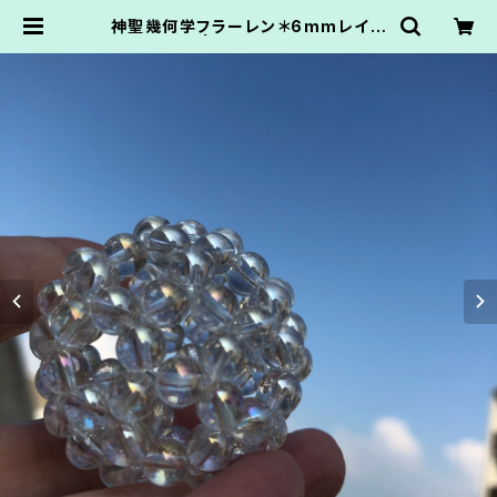
神聖幾何学フラーレン＊6mmレイン
ボーオーラ | AtelierNanbancaf
e.かてなまゆ