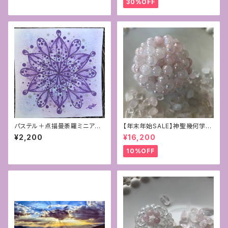
30%OFF
パステル＋点描曼荼羅ミニアー
【年末年始SALE】神聖幾何学フ
ト
ラーレン＊ローズオーラクォーツ
¥2,200
¥16,200
8mm
10%OFF