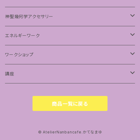
パステルマンダラアート
神聖幾何学アクセサリー
ペンダント
エネルギーワーク
フラーレンプロテクション
ワークショップ
神聖幾何学フラーレン
講座
フトマニ図アート
占星術講座
商品一覧に戻る
© AtelierNanbancafe.かてなまゆ