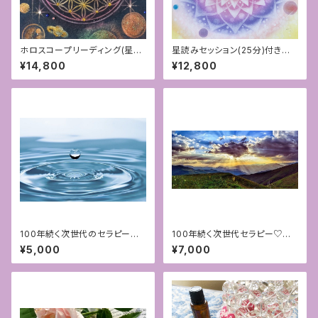
ホロスコープリーディング(星読
星読みセッション(25分)付きオリ
み)25分付きオリジナルフラワー
ジナルホロスコープマンダラア
¥14,800
¥12,800
オブライフアート
ート
100年続く次世代のセラピー♡
100年続く次世代セラピー♡ア
アロマハンドFAB®︎対面セラピ
ロマハンドFAB®︎対面セラピー
¥5,000
¥7,000
ー[福岡]〜①浄化〜
[福岡]〜②変容・覚醒〜