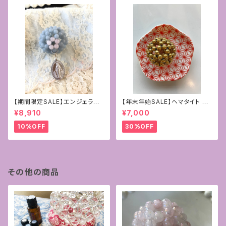
【期間限定SALE】エンジェライ
【年末年始SALE】ヘマタイト ゴ
ト&ローズクォーツ4mmフラー
ールドコーティング
¥8,910
¥7,000
レン+マリア様の奇跡のメダイ
10%OFF
30%OFF
その他の商品