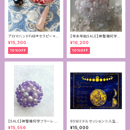
アロマハンドFAB®︎セラピー＊お
【年末年始SALE】神聖幾何学フ
得なフルセッション
ラーレン＊ローズオーラクォーツ
¥15,300
¥16,200
8mm
10%OFF
10%OFF
【SALE】神聖幾何学フラーレン~
90分ミドルセッション☆人生が
パープルカルセドニー×ラベンダ
好転する星読みカウンセリング
¥15,556
¥15,000
ーアメジスト10mm