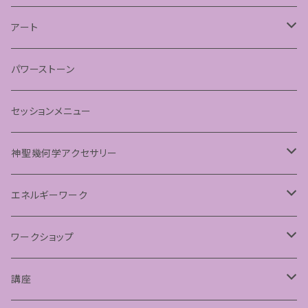
あわうた
アート
神聖幾何学フラワーオブライフ
パワーストーン
神聖幾何学シードオブライフ
セッションメニュー
パステルマンダラアート
神聖幾何学アクセサリー
ペンダント
エネルギーワーク
フラーレンプロテクション
ワークショップ
神聖幾何学フラーレン
講座