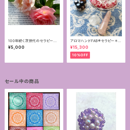
100年続く次世代のセラピー♡
アロマハンドFAB®︎セラピー＊お
アロマハンドFAB®︎対面セラピ
得なフルセッション
¥5,000
¥15,300
ー[福岡]〜③豊かさ〜
10%OFF
セール中の商品