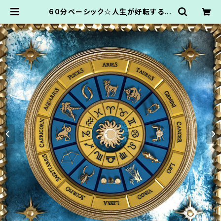
60分ベーシック☆人生が好転する星
読みカウンセリング☆ | AtelierNa
nbancafe.かてなまゆ