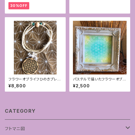
30%OFF
フラワーオブライフひのきプレー
パステルで描いたフラワーオブラ
ト＋精麻の撚り紐ペンダント
イフ ミニアート「新緑」
¥8,800
¥2,500
CATEGORY
フトマニ図