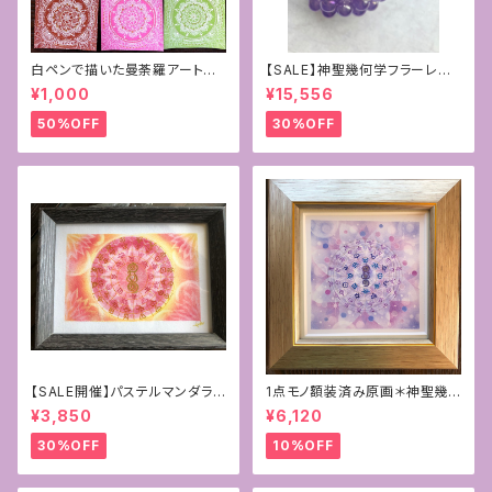
白ペンで描いた曼荼羅アート原
【SALE】神聖幾何学フラーレン~
画
パープルカルセドニー×ラベンダ
¥1,000
¥15,556
ーアメジスト10mm
50%OFF
30%OFF
【SALE開催】パステルマンダラ
1点モノ額装済み原画＊神聖幾
+フトマニ図アート〜新生〜
何学フラワーオブライフ＋フトマ
¥3,850
¥6,120
ニ図アート[覚醒]
30%OFF
10%OFF