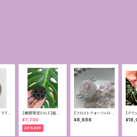
】ラブラ
【期間限定SALE】磁気
【フロストクォーツ×ロー
【クラ
チャー
入りヘマタイトの6mm
ズクォーツ】乙女な神聖
＊神聖
¥7,700
¥8,888
¥18,
＊神聖
フラーレン〜守護〜
幾何学フラーレン4mm
ン＊
4mm
30%OFF