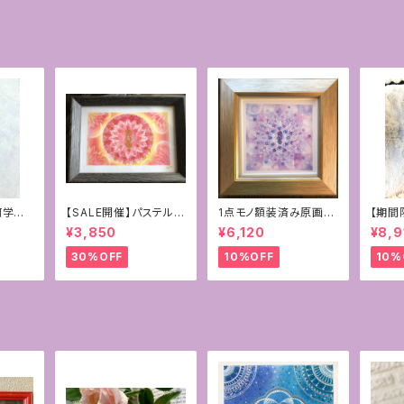
何学フラ
【SALE開催】パステルマ
1点モノ額装済み原画＊
【期間
カルセ
ンダラ+フトマニ図アー
神聖幾何学フラワーオ
ジェラ
¥3,850
¥6,120
¥8,9
ーアメ
ト〜新生〜
ブライフ＋フトマニ図ア
ーツ4
ート[覚醒]
+マリ
30%OFF
10%OFF
10%
イ