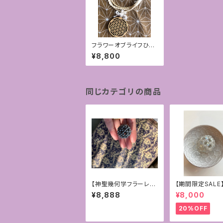
フラワーオブライフひの
きプレート＋精麻の撚り
¥8,800
紐ペンダント
同じカテゴリの商品
【神聖幾何学フラーレ
【期間限定SALE
ン】テラヘルツ4mmパ
ドライト＊バッグ
¥8,888
¥8,000
ワーストーン
ムやペンダントに
幾何学フラーレン
20%OFF