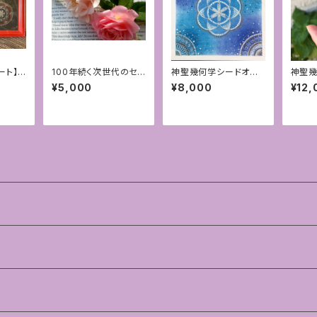
ート】
100年続く次世代のセラ
神聖幾何学シードオブ
神聖幾
~生命
ピー♡アロマハンドFA
ライフパステル＋点描ア
＊ロー
¥5,000
¥8,000
¥12,
B®︎対面セラピー[福
ート＊1点もの
岡]〜③豊かさ〜