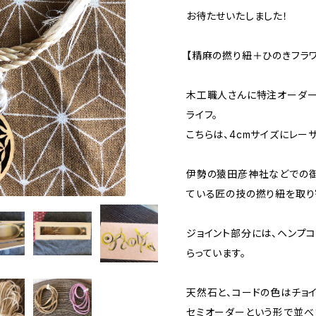
お待たせいたしました！
【精麻の撚り紐＋ひのきフラワ
木工職人さんに特注オーダー
ライフ。
こちらは、4cmサイズにレー
伊勢の猿田彦神社などでの
ている匠の技の撚り紐を取り
ジョイント部分には、ヘンプ
らっています。
天然石と、コードの色はチョ
セミオーダーという形で並べ