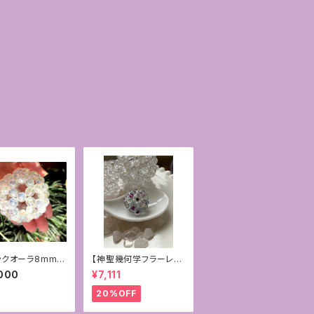
ックオーラ8mm】
【神聖幾何学フラーレ
幾何学フラーレ
ン】加工サービス付き☆
000
¥7,111
4mmフローライト＊ペ
ンダントトップ
20%OFF