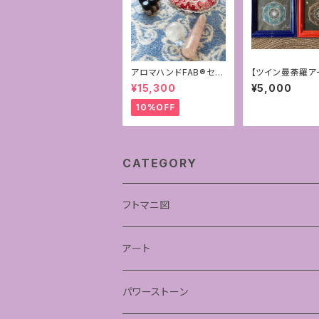
アロマハンドFAB®︎セラ
【ツイン曼荼羅ア
ピー＊お得なフルセッシ
シードオブライフ
¥15,300
¥5,000
ョン
の種子~2枚組
10%OFF
CATEGORY
フトマニ図
あわうた
アート
神聖幾何学フラワーオブライフ
パワーストーン