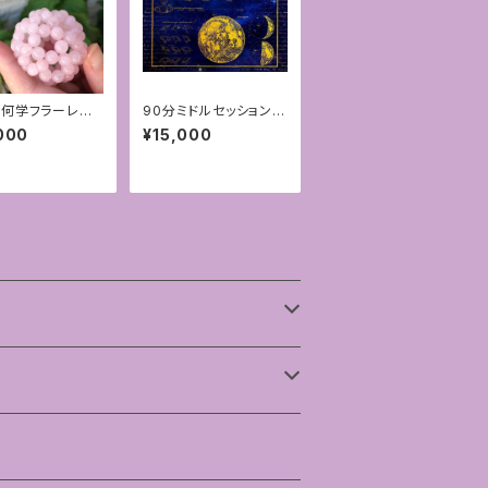
何学フラーレン
90分ミドルセッション☆
ズクォーツ6mm
人生が好転する星読み
000
¥15,000
カウンセリング