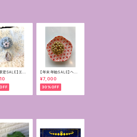
限定SALE】エン
【年末年始SALE】ヘマ
イト&ローズクォ
タイト ゴールドコーティ
10
¥7,000
mmフラーレン
ング
ア様の奇跡のメダ
OFF
30%OFF