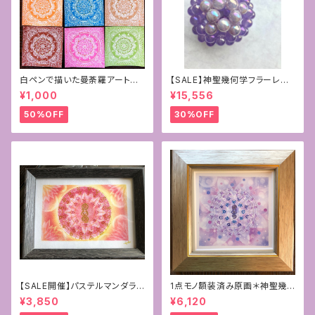
白ペンで描いた曼荼羅アート原
【SALE】神聖幾何学フラーレン~
画
パープルカルセドニー×ラベンダ
¥1,000
¥15,556
ーアメジスト10mm
50%OFF
30%OFF
【SALE開催】パステルマンダラ
1点モノ額装済み原画＊神聖幾
+フトマニ図アート〜新生〜
何学フラワーオブライフ＋フトマ
¥3,850
¥6,120
ニ図アート[覚醒]