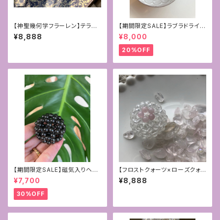
【神聖幾何学フラーレン】テラヘ
【期間限定SALE】ラブラドライト
ルツ4mmパワーストーン
＊バッグチャームやペンダントに
¥8,888
¥8,000
＊神聖幾何学フラーレン4mm
20%OFF
【期間限定SALE】磁気入りヘマ
【フロストクォーツ×ローズクォ
タイトの6mmフラーレン〜守
ーツ】乙女な神聖幾何学フラー
¥7,700
¥8,888
護〜
レン4mm
30%OFF