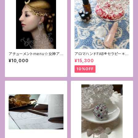
アチューメントmenu☆女神アル
アロマハンドFAB®︎セラピー＊お
テミスレイ伝授[pdfファイルマ
得なフルセッション
¥10,000
¥15,300
ニュアル+認定証付き]
10%OFF