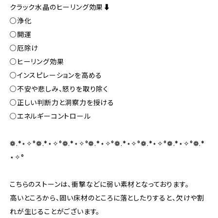
クラック水晶のヒーリング効果⬇︎
○浄化
○開運
○厄除け
○ヒーリング効果
○インスピレーションを高める
○不安や悲しみ、怒りを取り除く
○正しい判断力と洞察力を授ける
○エネルギーコントロール
❁.*⋆✧°❁.*⋆✧°❁.*⋆✧°❁.*⋆✧°❁.*⋆✧°❁.*⋆✧°❁.*⋆✧°❁.*
⋆✧°
こちらのストーンは、衝撃などに弱い素材となっております。
高いところから、固い床材のところに落としたりすると、欠けや割
れが生じることがございます。