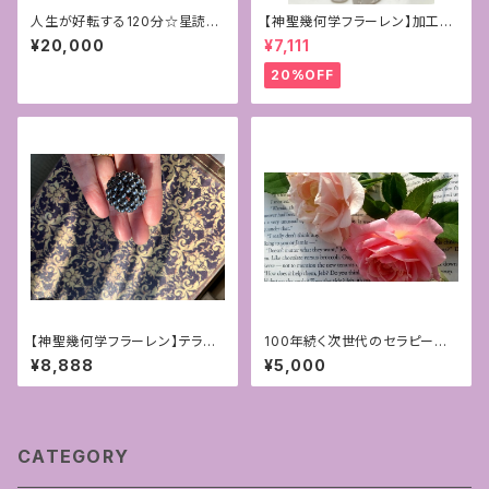
人生が好転する120分☆星読み
【神聖幾何学フラーレン】加工サ
カウンセリング☆
ービス付き☆4mmフローライト
¥20,000
¥7,111
＊ペンダントトップ
20%OFF
【神聖幾何学フラーレン】テラヘ
100年続く次世代のセラピー♡
ルツ4mmパワーストーン
アロマハンドFAB®︎対面セラピ
¥8,888
¥5,000
ー[福岡]〜③豊かさ〜
CATEGORY