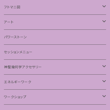
フトマニ図
あわうた
アート
神聖幾何学フラワーオブライフ
パワーストーン
神聖幾何学シードオブライフ
セッションメニュー
パステルマンダラアート
神聖幾何学アクセサリー
ペンダント
エネルギーワーク
フラーレンプロテクション
ワークショップ