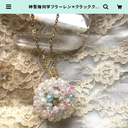
神聖幾何学フラーレン＊クラッククォ
ーツミックス4mmペンダント | Atel
ierNanbancafe.かてなまゆ