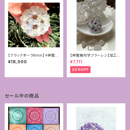
【クラックオーラ8mm】＊神聖幾
【神聖幾何学フラーレン】加工サ
何学フラーレン＊
ービス付き☆4mmフローライト
¥18,000
¥7,111
＊ペンダントトップ
20%OFF
セール中の商品