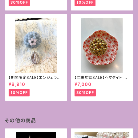
30%OFF
10%OFF
【期間限定SALE】エンジェライ
【年末年始SALE】ヘマタイト ゴ
ト&ローズクォーツ4mmフラー
ールドコーティング
¥8,910
¥7,000
レン+マリア様の奇跡のメダイ
10%OFF
30%OFF
その他の商品