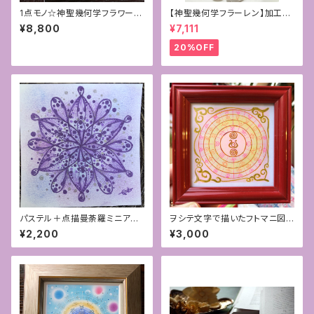
1点モノ☆神聖幾何学フラワーオ
【神聖幾何学フラーレン】加工サ
ブライフアート＊額装済み原画
ービス付き☆4mmフローライト
¥8,800
¥7,111
「母性あふるる」
＊ペンダントトップ
20%OFF
パステル＋点描曼荼羅ミニアー
ヲシテ文字で描いたフトマニ図＊
ト
パステルミニアート額装
¥2,200
¥3,000