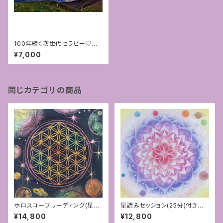
100年続く次世代セラピー♡ア
ロマハンドFAB®︎対面セラピー
¥7,000
[福岡]〜②変容・覚醒〜
同じカテゴリの商品
ホロスコープリーディング(星読
星読みセッション(25分)付きオリ
み)25分付きオリジナルフラワー
ジナルホロスコープマンダラア
¥14,800
¥12,800
オブライフアート
ート