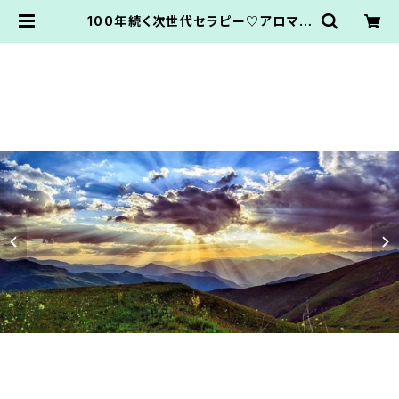
100年続く次世代セラピー♡アロマハ
ンドFAB®︎対面セラピー[福岡]〜②変
容・覚醒〜 | AtelierNanbancafe.
かてなまゆ