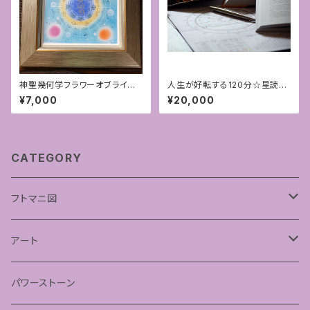
神聖幾何学フラワーオブライフ
人生が好転する120分☆星読み
＋フトマニ図アート 15cmサイズ
カウンセリング☆
¥7,000
¥20,000
CATEGORY
フトマニ図
あわうた
アート
神聖幾何学フラワーオブライフ
パワーストーン