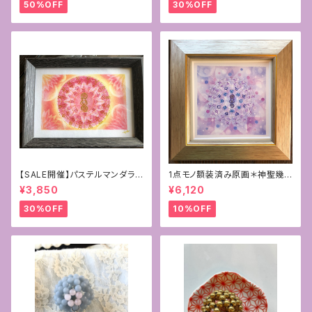
50%OFF
30%OFF
【SALE開催】パステルマンダラ
1点モノ額装済み原画＊神聖幾
+フトマニ図アート〜新生〜
何学フラワーオブライフ＋フトマ
¥3,850
¥6,120
ニ図アート[覚醒]
30%OFF
10%OFF