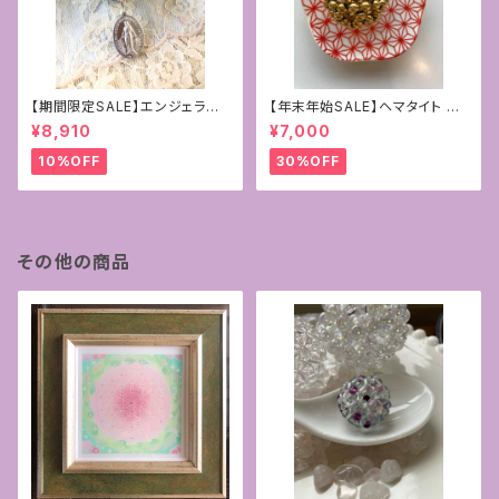
【期間限定SALE】エンジェライ
【年末年始SALE】ヘマタイト ゴ
ト&ローズクォーツ4mmフラー
ールドコーティング
¥8,910
¥7,000
レン+マリア様の奇跡のメダイ
10%OFF
30%OFF
その他の商品