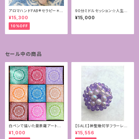
アロマハンドFAB®︎セラピー＊お
90分ミドルセッション☆人生が
得なフルセッション
好転する星読みカウンセリング
¥15,300
¥15,000
10%OFF
セール中の商品
白ペンで描いた曼荼羅アート原
【SALE】神聖幾何学フラーレン~
画
パープルカルセドニー×ラベンダ
¥1,000
¥15,556
ーアメジスト10mm