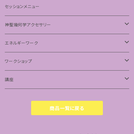
神聖幾何学シードオブライフ
セッションメニュー
パステルマンダラアート
神聖幾何学アクセサリー
ペンダント
エネルギーワーク
フラーレンプロテクション
ワークショップ
神聖幾何学フラーレン
講座
フトマニ図アート
占星術講座
商品一覧に戻る