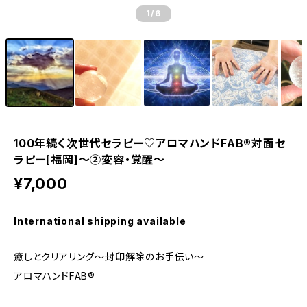
1
/6
100年続く次世代セラピー♡アロマハンドFAB®︎対面セ
ラピー[福岡]〜②変容・覚醒〜
¥7,000
International shipping available
癒しとクリアリング〜封印解除のお手伝い〜
アロマハンドFAB®︎