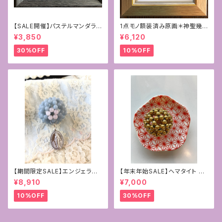
【SALE開催】パステルマンダラ
1点モノ額装済み原画＊神聖幾
+フトマニ図アート〜新生〜
何学フラワーオブライフ＋フトマ
¥3,850
¥6,120
ニ図アート[覚醒]
30%OFF
10%OFF
【期間限定SALE】エンジェライ
【年末年始SALE】ヘマタイト ゴ
ト&ローズクォーツ4mmフラー
ールドコーティング
¥8,910
¥7,000
レン+マリア様の奇跡のメダイ
10%OFF
30%OFF