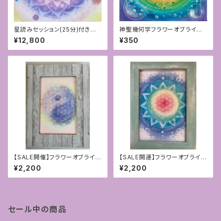
星読みセッション(25分)付きオリ
神聖幾何学フラワーオブライフ＊
ジナルホロスコープマンダラア
キラキラ加工ポストカード[チャ
¥12,800
¥350
ート
クラカラー]
【SALE開催】フラワーオブライフ
【SALE開運】フラワーオブライフ
1点モノ パステルと点描アート〜
アート原画 1点モノ〜チャクラ〜
¥2,200
¥2,200
陰陽融合〜
セール中の商品