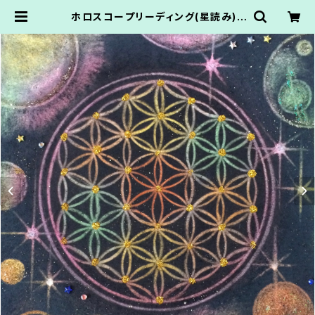
ホロスコープリーディング(星読み)2
5分付きオリジナルフラワーオブライ
フアート | AtelierNanbancafe.
かてなまゆ