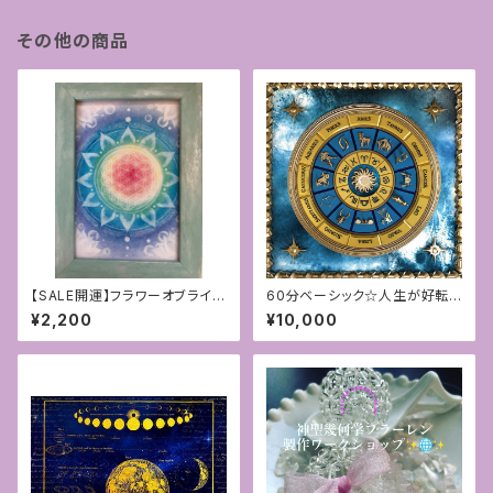
その他の商品
【SALE開運】フラワーオブライフ
60分ベーシック☆人生が好転す
アート原画 1点モノ〜チャクラ〜
る星読みカウンセリング☆
¥2,200
¥10,000