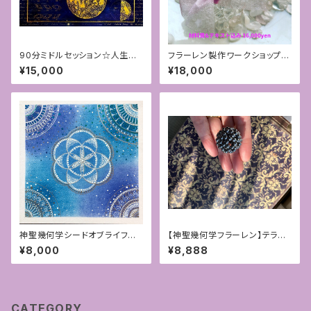
90分ミドルセッション☆人生が
フラーレン製作ワークショップ対
好転する星読みカウンセリング
面講座[福岡ほか]
¥15,000
¥18,000
神聖幾何学シードオブライフパ
【神聖幾何学フラーレン】テラヘ
ステル＋点描アート＊1点もの
ルツ4mmパワーストーン
¥8,000
¥8,888
CATEGORY