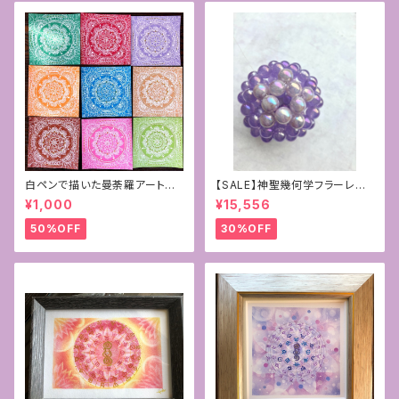
白ペンで描いた曼荼羅アート原
【SALE】神聖幾何学フラーレン~
画
パープルカルセドニー×ラベンダ
¥1,000
¥15,556
ーアメジスト10mm
50%OFF
30%OFF