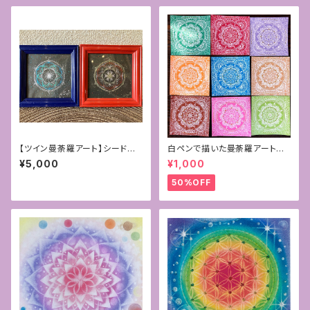
【ツイン曼荼羅アート】シードオ
白ペンで描いた曼荼羅アート原
ブライフ~生命の種子~2枚組
画
¥5,000
¥1,000
50%OFF