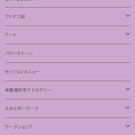
フトマニ図
あわうた
アート
神聖幾何学フラワーオブライフ
パワーストーン
神聖幾何学シードオブライフ
セッションメニュー
パステルマンダラアート
神聖幾何学アクセサリー
ペンダント
エネルギーワーク
フラーレンプロテクション
ワークショップ