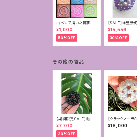
白ペンで描いた曼荼羅
【SALE】神聖幾
アート原画
ーレン~パープル
¥1,000
¥15,556
ドニー×ラベンダ
ジスト10mm
50%OFF
30%OFF
その他の商品
【期間限定SALE】磁気
【クラックオーラ8
入りヘマタイトの6mm
＊神聖幾何学フ
¥7,700
¥18,000
フラーレン〜守護〜
ン＊
30%OFF