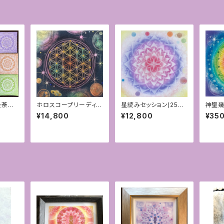
曼荼羅
ホロスコープリーディン
星読みセッション(25分)
神聖幾
グ(星読み)25分付きオ
付きオリジナルホロスコ
ブライ
¥14,800
¥12,800
¥35
リジナルフラワーオブラ
ープマンダラアート
ポスト
イフアート
ラー]