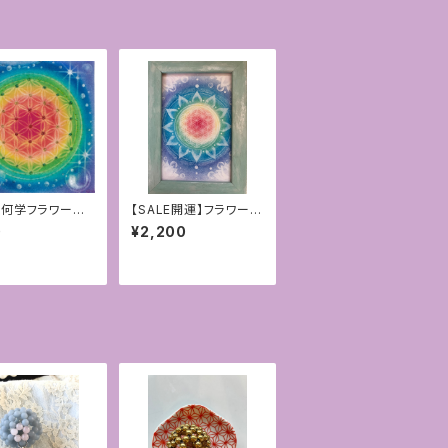
何学フラワーオ
【SALE開運】フラワーオ
フ＊キラキラ加工
ブライフアート原画 1点
0
¥2,200
カード[チャクラカ
モノ〜チャクラ〜