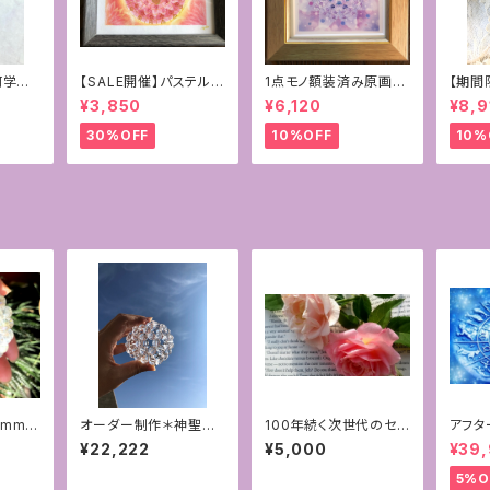
何学フラ
【SALE開催】パステルマ
1点モノ額装済み原画＊
【期間
カルセ
ンダラ+フトマニ図アー
神聖幾何学フラワーオ
ジェラ
¥3,850
¥6,120
¥8,9
ーアメ
ト〜新生〜
ブライフ＋フトマニ図ア
ーツ4
ート[覚醒]
+マリ
30%OFF
10%OFF
10%
イ
mm】
オーダー制作＊神聖幾
100年続く次世代のセラ
アフタ
ラーレ
何学フラーレン12mm
ピー♡アロマハンドFA
ョン&
¥22,222
¥5,000
¥39
AAA水晶
B®︎対面セラピー[福
たの星
岡]〜③豊かさ〜
術〜ス
5%O