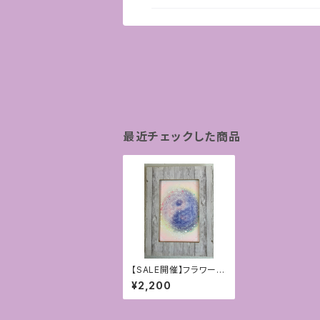
最近チェックした商品
【SALE開催】フラワーオ
ブライフ1点モノ パステ
¥2,200
ルと点描アート〜陰陽
融合〜