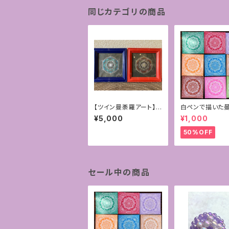
同じカテゴリの商品
【ツイン曼荼羅アート】
白ペンで描いた
シードオブライフ~生命
アート原画
¥5,000
¥1,000
の種子~2枚組
50%OFF
セール中の商品