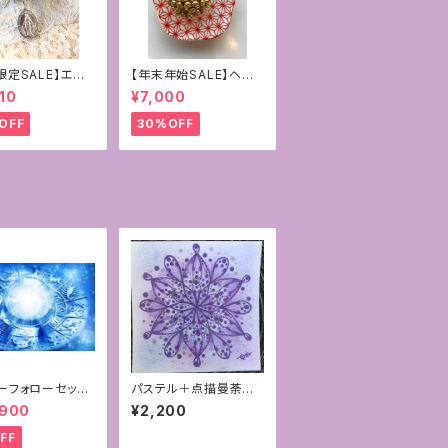
限定SALE】エン
【年末年始SALE】ヘマ
イト&ローズクォ
タイト ゴールドコーティ
10
¥7,000
mmフラーレン
ング
ア様の奇跡のメダ
OFF
30%OFF
ーフォローセッシ
パステル＋点描曼荼羅
サポート付☆あな
ミニアート
,900
¥2,200
と対話する占星
ターダイアログ®︎
FF