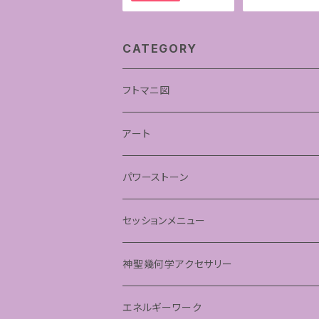
CATEGORY
フトマニ図
あわうた
アート
神聖幾何学フラワーオブライフ
パワーストーン
神聖幾何学シードオブライフ
セッションメニュー
パステルマンダラアート
神聖幾何学アクセサリー
ペンダント
エネルギーワーク