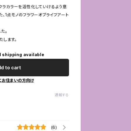
クラカラーを活性化していけるよう意
、1点モノのフラワーオブライフアート
た。
たします。
l shipping available
d to cart
にお住まいの方向け
通報する
(6)