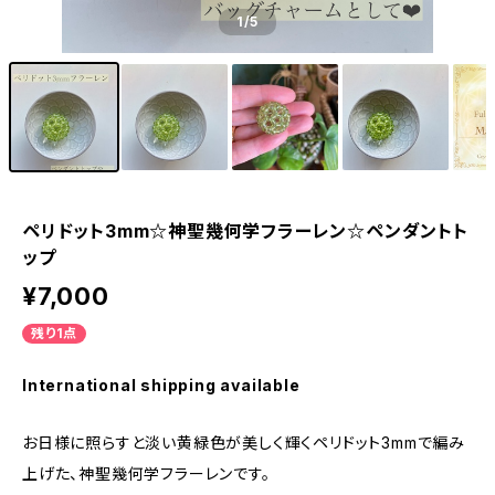
1
/5
ペリドット3mm☆神聖幾何学フラーレン☆ペンダントト
ップ
¥7,000
残り1点
International shipping available
お日様に照らすと淡い黄緑色が美しく輝くペリドット3mmで編み
上げた、神聖幾何学フラーレンです。