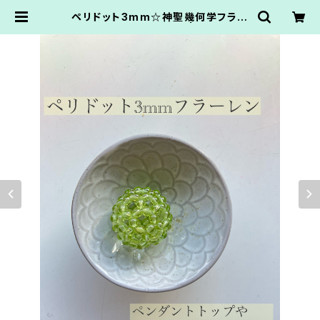
ペリドット3mm☆神聖幾何学フラー
レン☆ペンダントトップ | AtelierN
anbancafe.かてなまゆ