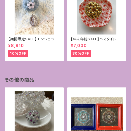
【期間限定SALE】エンジェライ
【年末年始SALE】ヘマタイト ゴ
ト&ローズクォーツ4mmフラー
ールドコーティング
¥8,910
¥7,000
レン+マリア様の奇跡のメダイ
10%OFF
30%OFF
その他の商品