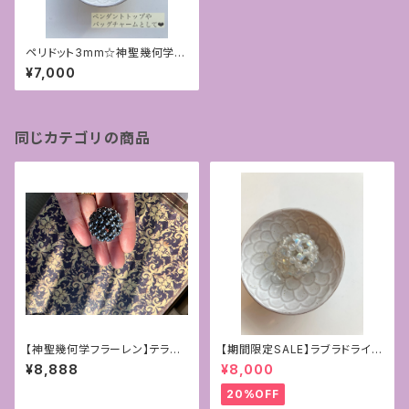
ペリドット3mm☆神聖幾何学フ
ラーレン☆ペンダントトップ
¥7,000
同じカテゴリの商品
【神聖幾何学フラーレン】テラヘ
【期間限定SALE】ラブラドライト
ルツ4mmパワーストーン
＊バッグチャームやペンダントに
¥8,888
¥8,000
＊神聖幾何学フラーレン4mm
20%OFF