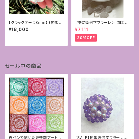
【クラックオーラ8mm】＊神聖幾
【神聖幾何学フラーレン】加工サ
何学フラーレン＊
ービス付き☆4mmフローライト
¥18,000
¥7,111
＊ペンダントトップ
20%OFF
セール中の商品
白ペンで描いた曼荼羅アート原
【SALE】神聖幾何学フラーレン~