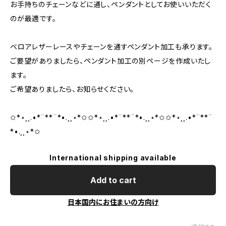
お手持ちのチェーンなどに通し、ペンダントとしてお使いいただく
のが最適です。
ベロアレザーレースやチェーンを通すペンダント加工も承ります。
ご要望がありましたら、ペンダント加工の別ページを作成いたし
ます。
ご希望ありましたら、お知らせください。
✩*⋆¸¸.•*¨**¨*•.¸¸⋆*✩✩*⋆¸¸.•*¨**¨*•.¸¸⋆*✩✩*⋆¸¸.•*¨**¨
*•.¸¸⋆*✩
International shipping available
Add to cart
日本国内にお住まいの方向け