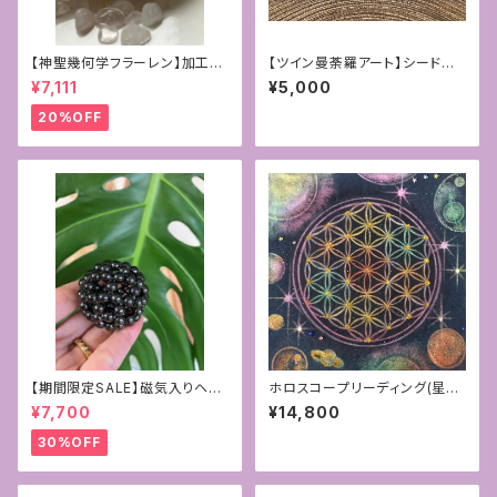
【神聖幾何学フラーレン】加工サ
【ツイン曼荼羅アート】シードオ
ービス付き☆4mmフローライト
ブライフ~生命の種子~2枚組
¥7,111
¥5,000
＊ペンダントトップ
20%OFF
【期間限定SALE】磁気入りヘマ
ホロスコープリーディング(星読
タイトの6mmフラーレン〜守
み)25分付きオリジナルフラワー
¥7,700
¥14,800
護〜
オブライフアート
30%OFF