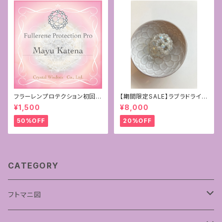
フラーレンプロテクション初回限
【期間限定SALE】ラブラドライト
定お試し50%OFF♡
＊バッグチャームやペンダントに
¥1,500
¥8,000
＊神聖幾何学フラーレン4mm
50%OFF
20%OFF
CATEGORY
フトマニ図