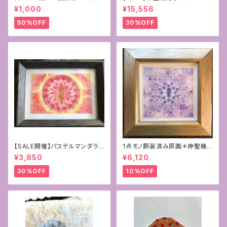
画
パープルカルセドニー×ラベンダ
¥1,000
¥15,556
ーアメジスト10mm
50%OFF
30%OFF
【SALE開催】パステルマンダラ
1点モノ額装済み原画＊神聖幾
+フトマニ図アート〜新生〜
何学フラワーオブライフ＋フトマ
¥3,850
¥6,120
ニ図アート[覚醒]
30%OFF
10%OFF