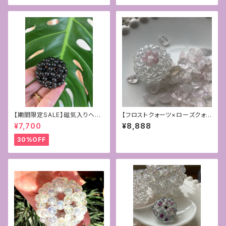
【期間限定SALE】磁気入りヘマ
【フロストクォーツ×ローズクォ
タイトの6mmフラーレン〜守
ーツ】乙女な神聖幾何学フラー
¥7,700
¥8,888
護〜
レン4mm
30%OFF