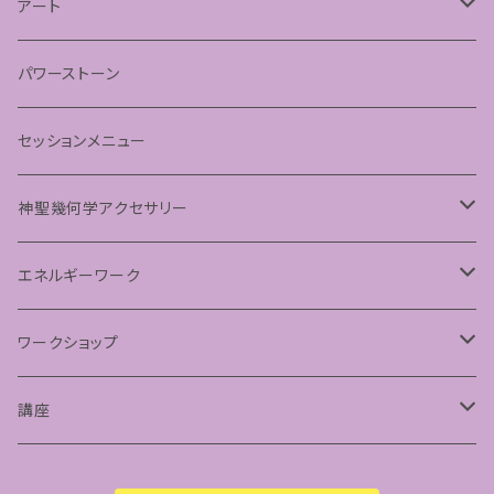
あわうた
アート
神聖幾何学フラワーオブライフ
パワーストーン
神聖幾何学シードオブライフ
セッションメニュー
パステルマンダラアート
神聖幾何学アクセサリー
ペンダント
エネルギーワーク
フラーレンプロテクション
ワークショップ
神聖幾何学フラーレン
講座
フトマニ図アート
占星術講座