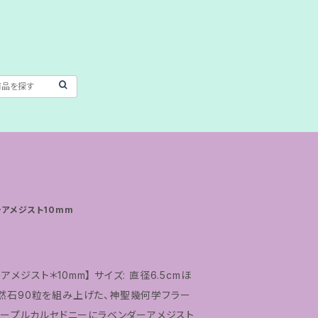
ーアメジスト10mm
 サイズ: 直径6.5cmほ